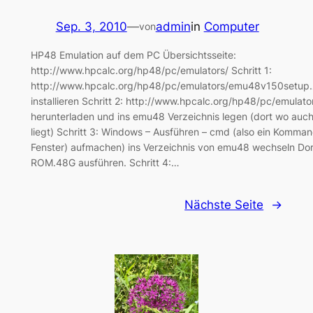
Sep. 3, 2010
—
admin
in
Computer
von
HP48 Emulation auf dem PC Übersichtsseite:
http://www.hpcalc.org/hp48/pc/emulators/ Schritt 1:
http://www.hpcalc.org/hp48/pc/emulators/emu48v150setup.z
installieren Schritt 2: http://www.hpcalc.org/hp48/pc/emula
herunterladen und ins emu48 Verzeichnis legen (dort wo auch
liegt) Schritt 3: Windows – Ausführen – cmd (also ein Komma
Fenster) aufmachen) ins Verzeichnis von emu48 wechseln Do
ROM.48G ausführen. Schritt 4:…
Nächste Seite
→