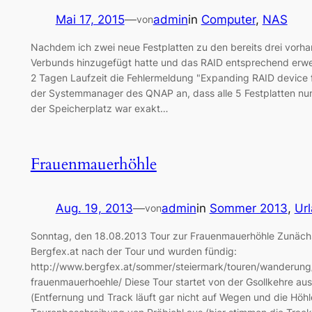
Mai 17, 2015
—
admin
in
Computer
, 
NAS
von
Nachdem ich zwei neue Festplatten zu den bereits drei vorh
Verbunds hinzugefügt hatte und das RAID entsprechend erwei
2 Tagen Laufzeit die Fehlermeldung "Expanding RAID device fa
der Systemmanager des QNAP an, dass alle 5 Festplatten nun
der Speicherplatz war exakt…
Frauenmauerhöhle
Aug. 19, 2013
—
admin
in
Sommer 2013
, 
Ur
von
Sonntag, den 18.08.2013 Tour zur Frauenmauerhöhle Zunächs
Bergfex.at nach der Tour und wurden fündig:
http://www.bergfex.at/sommer/steiermark/touren/wanderung
frauenmauerhoehle/ Diese Tour startet von der Gsollkehre aus,
(Entfernung und Track läuft gar nicht auf Wegen und die Höhl