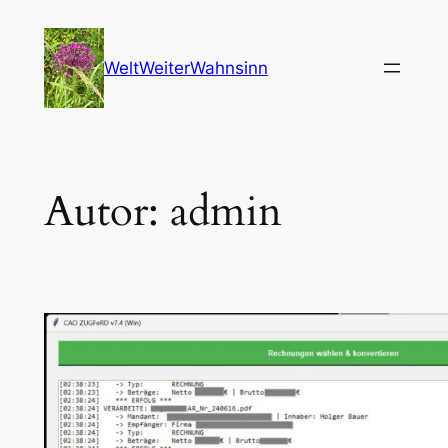
Zum
Inhalt
WeltWeiterWahnsinn
springen
Autor:
admin