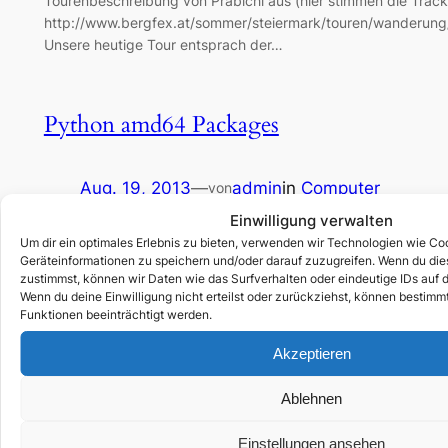
Tourenbeschreibung von Präbichl aus (hier stimmen die Track
http://www.bergfex.at/sommer/steiermark/touren/wanderun
Unsere heutige Tour entsprach der…
Python amd64 Packages
Aug. 19, 2013
—
admin
in
Computer
von
Einwilligung verwalten
Here is a really extensive list of packages for 64 bit Python
Um dir ein optimales Erlebnis zu bieten, verwenden wir Technologien wie Co
Geräteinformationen zu speichern und/oder darauf zuzugreifen. Wenn du di
zustimmst, können wir Daten wie das Surfverhalten oder eindeutige IDs auf d
Wenn du deine Einwilligung nicht erteilst oder zurückziehst, können bestim
yaVDR – Festplattenrekorder/-receiver
Funktionen beeinträchtigt werden.
Akzeptieren
Juli 7, 2012
—
admin
in
Computer
, 
Ubuntu
, 
W
von
Ablehnen
TV-SAT-Receiver auf Basis yaVDR Es ist mal wieder soweit: Ich
wollte ich einen auf Ubuntu basierenden Festplatten-Rekorde
Einstellungen ansehen