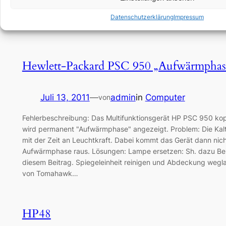
diesen Komponenten habe ich den Rechner aufgebaut: PC I
MI101, spiegelfront, schwarz, incl. 250Watt Netzteil (59,90 
Datenschutzerklärung
Impressum
(Pollin) 2002 9725, inkl. USB Receiver (2,71 €) ASUS…
Hewlett-Packard PSC 950 „Aufwärmphas
Juli 13, 2011
—
admin
in
Computer
von
Fehlerbeschreibung: Das Multifunktionsgerät HP PSC 950 kopi
wird permanent "Aufwärmphase" angezeigt. Problem: Die Kalt
mit der Zeit an Leuchtkraft. Dabei kommt das Gerät dann nic
Aufwärmphase raus. Lösungen: Lampe ersetzen: Sh. dazu Beit
diesem Beitrag. Spiegeleinheit reinigen und Abdeckung wegla
von Tomahawk…
HP48