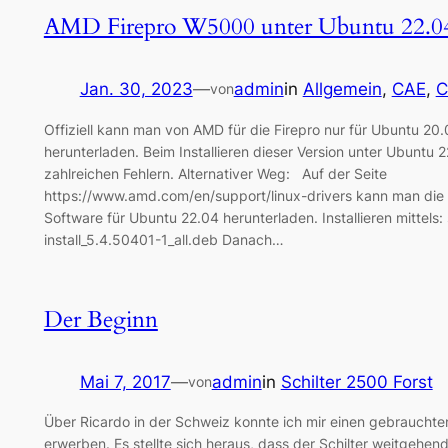
AMD Firepro W5000 unter Ubuntu 22.0
Jan. 30, 2023
—
admin
in
Allgemein
, 
CAE
, 
C
von
Offiziell kann man von AMD für die Firepro nur für Ubuntu 20.
herunterladen. Beim Installieren dieser Version unter Ubuntu
zahlreichen Fehlern. Alternativer Weg: Auf der Seite
https://www.amd.com/en/support/linux-drivers kann man die
Software für Ubuntu 22.04 herunterladen. Installieren mittel
install_5.4.50401-1_all.deb Danach…
Der Beginn
Mai 7, 2017
—
admin
in
Schilter 2500 Forst
von
Über Ricardo in der Schweiz konnte ich mir einen gebrauchten
erwerben. Es stellte sich heraus, dass der Schilter weitgehen