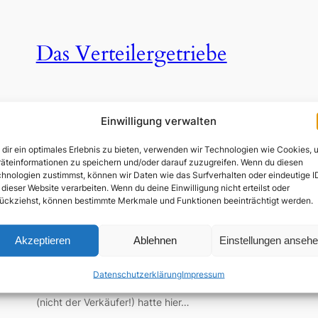
Das Verteilergetriebe
Mai 7, 2017
—
von
Einwilligung verwalten
admin
dir ein optimales Erlebnis zu bieten, verwenden wir Technologien wie Cookies, 
in
Schilter 2500
äteinformationen zu speichern und/oder darauf zuzugreifen. Wenn du diesen
Forst
hnologien zustimmst, können wir Daten wie das Surfverhalten oder eindeutige I
 dieser Website verarbeiten. Wenn du deine Einwilligung nicht erteilst oder
Mein Schilter 2500 hat noch das einfache
ückziehst, können bestimmte Merkmale und Funktionen beeinträchtigt werden.
te
Verteilergetriebe. Erst ab Chassis-Nr. 17223 gab es
das spätere Wendegetriebe. Bei meinem Schilter
z
2500 Forst war der Allrad nicht mehr abschaltbar.
Akzeptieren
Ablehnen
Einstellungen anseh
Also war klar, dass das Getriebe erst mal zerlegt
werden muss. Was sich hier allerdings offenbarte ist
Datenschutzerklärung
Impressum
wirklich übelste Vernachlässigung. Der Vorbesitzer
(nicht der Verkäufer!) hatte hier…