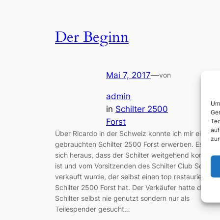
Der Beginn
Mai 7, 2017
—
von
admin
Um 
in
Schilter 2500
Ger
Forst
Tec
auf
Über Ricardo in der Schweiz konnte ich mir einen
zur
gebrauchten Schilter 2500 Forst erwerben. Es stell
sich heraus, dass der Schilter weitgehend komplett
ist und vom Vorsitzenden des Schilter Club Schwei
verkauft wurde, der selbst einen top restaurierten
Schilter 2500 Forst hat. Der Verkäufer hatte den
Schilter selbst nie genutzt sondern nur als
Teilespender gesucht…