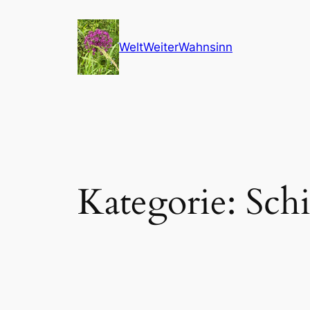
Zum
Inhalt
WeltWeiterWahnsinn
springen
Kategorie:
Schi