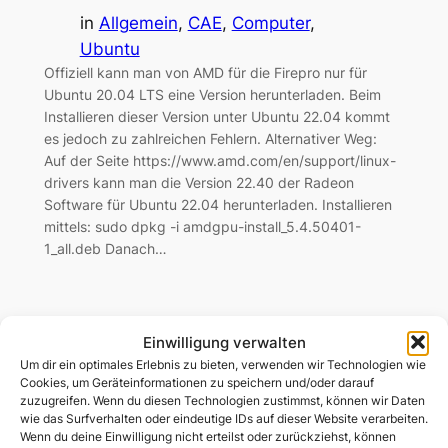
in
Allgemein
, 
CAE
, 
Computer
, 
Ubuntu
Offiziell kann man von AMD für die Firepro nur für
Ubuntu 20.04 LTS eine Version herunterladen. Beim
Installieren dieser Version unter Ubuntu 22.04 kommt
es jedoch zu zahlreichen Fehlern. Alternativer Weg:
Auf der Seite https://www.amd.com/en/support/linux-
drivers kann man die Version 22.40 der Radeon
Software für Ubuntu 22.04 herunterladen. Installieren
mittels: sudo dpkg -i amdgpu-install_5.4.50401-
1_all.deb Danach…
yaVDR – Festplattenrekorder/-
Einwilligung verwalten
receiver
Um dir ein optimales Erlebnis zu bieten, verwenden wir Technologien wie
Cookies, um Geräteinformationen zu speichern und/oder darauf
zuzugreifen. Wenn du diesen Technologien zustimmst, können wir Daten
Juli 7, 2012
—
admin
von
wie das Surfverhalten oder eindeutige IDs auf dieser Website verarbeiten.
Wenn du deine Einwilligung nicht erteilst oder zurückziehst, können