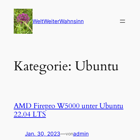
Zum
Inhalt
WeltWeiterWahnsinn
springen
Kategorie:
Ubuntu
AMD Firepro W5000 unter Ubuntu
22.04 LTS
Jan. 30, 2023
—
admin
von