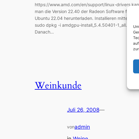
https://www.amd.com/en/support/linux-drivers ka
man die Version 22.40 der Radeon Software für
Ubuntu 22.04 herunterladen. Installieren mittels:
sudo dpkg -i amdgpu-install_5.4.50401-1_all.deb
Um 
Danach…
Ger
Tec
auf
zur
Weinkunde
Juli 26, 2008
—
admin
von
in
Weine