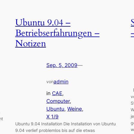
Ubuntu 9.04 –
Betriebserfahrungen –
Notizen
Sep. 5, 2009
—
admin
von
D
in
CAE
, 
v
Computer
, 
S
Ubuntu
, 
Weine
, 
W
m
X 1/9
j
mt
g
Ubuntu 9.04 Installation Die Installation von Ubuntu
:
w
9.04 verlief problemlos bis auf die etwas