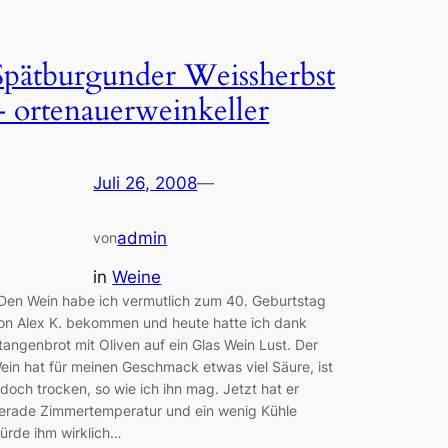
Spätburgunder Weissherbst
– ortenauerweinkeller
Juli 26, 2008
—
admin
von
in
Weine
en Wein habe ich vermutlich zum 40. Geburtstag
on Alex K. bekommen und heute hatte ich dank
tangenbrot mit Oliven auf ein Glas Wein Lust. Der
ein hat für meinen Geschmack etwas viel Säure, ist
edoch trocken, so wie ich ihn mag. Jetzt hat er
erade Zimmertemperatur und ein wenig Kühle
ürde ihm wirklich…