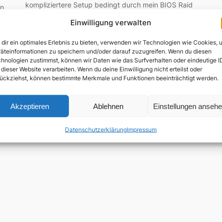
kompliziertere Setup bedingt durch mein BIOS Raid
nn
System (auch FakeRAID genannt). Die Anleitung hier
Einwilligung verwalten
hat mir dabei sehr geholfen. Selbst der GRUB
bootloader hat danach problemlos Vista & Ubuntu
dir ein optimales Erlebnis zu bieten, verwenden wir Technologien wie Cookies, 
parallel booten können. Gute Antworten findet man
äteinformationen zu speichern und/oder darauf zuzugreifen. Wenn du diesen
im deutschen Ubuntu Wiki. Root…
hnologien zustimmst, können wir Daten wie das Surfverhalten oder eindeutige I
 dieser Website verarbeiten. Wenn du deine Einwilligung nicht erteilst oder
ückziehst, können bestimmte Merkmale und Funktionen beeinträchtigt werden.
Akzeptieren
Ablehnen
Einstellungen anseh
Datenschutzerklärung
Impressum