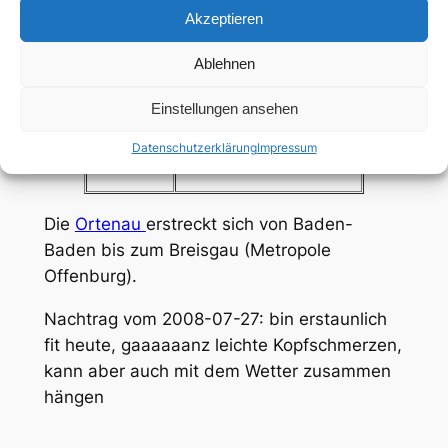
Akzeptieren
angenehmen
Restsüße ideal zu
Ablehnen
allen Anlässen (Feste),
Trinktemperatur 10°C
"
Einstellungen ansehen
Datenschutzerklärung
Impressum
Die
Ortenau
erstreckt sich von Baden-
Baden bis zum Breisgau (Metropole
Offenburg).
Nachtrag vom 2008-07-27: bin erstaunlich
fit heute, gaaaaaanz leichte Kopfschmerzen,
kann aber auch mit dem Wetter zusammen
hängen