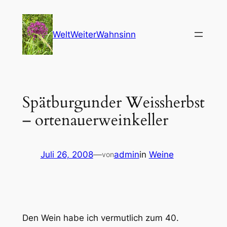
Zum
Inhalt
WeltWeiterWahnsinn
springen
Spätburgunder Weissherbst
– ortenauerweinkeller
Juli 26, 2008
—
admin
in
Weine
von
Den Wein habe ich vermutlich zum 40.