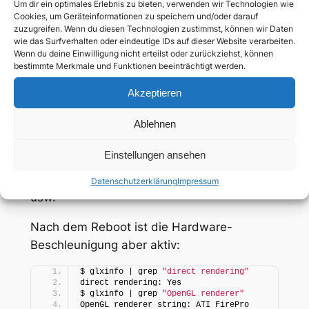
Danach dann die eigentliche Installation:
Um dir ein optimales Erlebnis zu bieten, verwenden wir Technologien wie
Cookies, um Geräteinformationen zu speichern und/oder darauf
zuzugreifen. Wenn du diesen Technologien zustimmst, können wir Daten
sudo amdgpu-install 
wie das Surfverhalten oder eindeutige IDs auf dieser Website verarbeiten.
Wenn du deine Einwilligung nicht erteilst oder zurückziehst, können
In den Logs kommen dann Warnings:
bestimmte Merkmale und Funktionen beeinträchtigt werden.
update-initramfs: Generating 
Akzeptieren
/boot/initrd.
img
-
5.15
.
0
-
58
-generic
W: Possible missing firmware 
Ablehnen
/lib/firmware/amdgpu/ip_discovery.
bin
for
module amdgpu
W: Possible missing firmware 
Einstellungen ansehen
/lib/firmware/amdgpu/vega10_cap.
bin
for
module amdgpu
Datenschutzerklärung
Impressum
usw.
Nach dem Reboot ist die Hardware-
Beschleunigung aber aktiv:
$ glxinfo | grep 
"direct rendering"
direct rendering: Yes
$ glxinfo | grep 
"OpenGL renderer"
OpenGL renderer string: ATI FirePro 