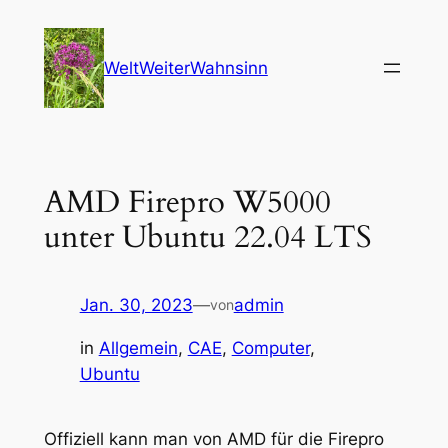
Zum
Inhalt
WeltWeiterWahnsinn
springen
AMD Firepro W5000
unter Ubuntu 22.04 LTS
Jan. 30, 2023
—
admin
von
in
Allgemein
, 
CAE
, 
Computer
, 
Ubuntu
Offiziell kann man von AMD für die Firepro