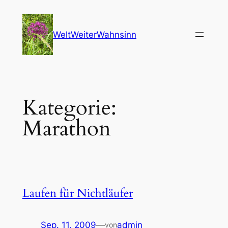
Zum
Inhalt
WeltWeiterWahnsinn
springen
Kategorie:
Marathon
Laufen für Nichtläufer
Sep. 11, 2009
—
admin
von