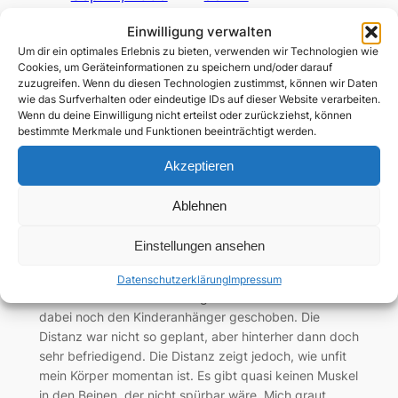
Einwilligung verwalten
in
Marathon
, 
Sport
Um dir ein optimales Erlebnis zu bieten, verwenden wir Technologien wie
Da ich mich mittlerweile wieder zu den Nichtläufern
Cookies, um Geräteinformationen zu speichern und/oder darauf
zähle suche ich nun auch Trainingspläne für solche.
zuzugreifen. Wenn du diesen Technologien zustimmst, können wir Daten
Fündig geworden bin ich bei SWR3 beim Programm „0
wie das Surfverhalten oder eindeutige IDs auf dieser Website verarbeiten.
auf 42“.
Wenn du deine Einwilligung nicht erteilst oder zurückziehst, können
bestimmte Merkmale und Funktionen beeinträchtigt werden.
Akzeptieren
Halbmarathon erwandert
Ablehnen
Sep. 6, 2009
—
admin
von
Einstellungen ansehen
in
Marathon
, 
Sport
Datenschutzerklärung
Impressum
Heute sind wir so ca. 24km gewandert und haben
dabei noch den Kinderanhänger geschoben. Die
Distanz war nicht so geplant, aber hinterher dann doch
sehr befriedigend. Die Distanz zeigt jedoch, wie unfit
mein Körper momentan ist. Es gibt quasi keinen Muskel
in den Beinen, der nicht spürbar wäre. Mich graut