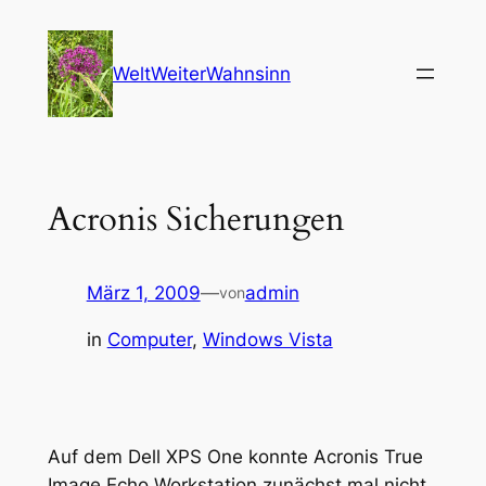
Zum
Inhalt
WeltWeiterWahnsinn
springen
Acronis Sicherungen
März 1, 2009
—
admin
von
in
Computer
, 
Windows Vista
Auf dem Dell XPS One konnte Acronis True
Image Echo Workstation zunächst mal nicht