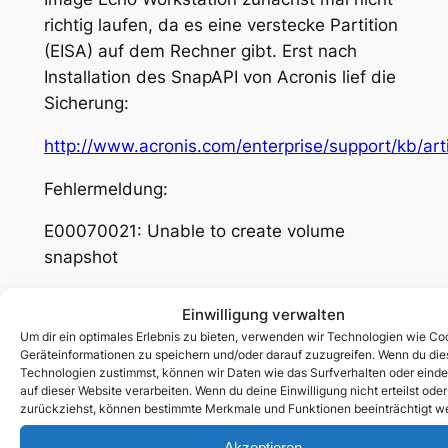
richtig laufen, da es eine verstecke Partition
(EISA) auf dem Rechner gibt. Erst nach
Installation des SnapAPI von Acronis lief die
Sicherung:
http://www.acronis.com/enterprise/support/kb/arti
Fehlermeldung:
E00070021: Unable to create volume
snapshot
und Beschreibung hier:
Einwilligung verwalten
Um dir ein optimales Erlebnis zu bieten, verwenden wir Technologien wie Co
http://www.acronis.com/enterprise/support/kb/art
Geräteinformationen zu speichern und/oder darauf zuzugreifen. Wenn du di
Technologien zustimmst, können wir Daten wie das Surfverhalten oder einde
Der Lizenzserver der Echo Workstation kann
auf dieser Website verarbeiten. Wenn du deine Einwilligung nicht erteilst oder
zurückziehst, können bestimmte Merkmale und Funktionen beeinträchtigt w
übrigens nicht auf Windows Vista Home
Premium installiert werden, der verblieb auf
Akzeptieren