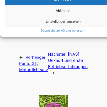
meiner WinXP Professional Version (wird
noch in eine VM konvertiert).
Ablehnen
Einstellungen ansehen
Datenschutzerklärung
Impressum
Nächster:
[NAS]
←
Vorheriger:
Gekauft und erste
Punto GT:
Betriebserfahrungen
Motordichtsatz
→